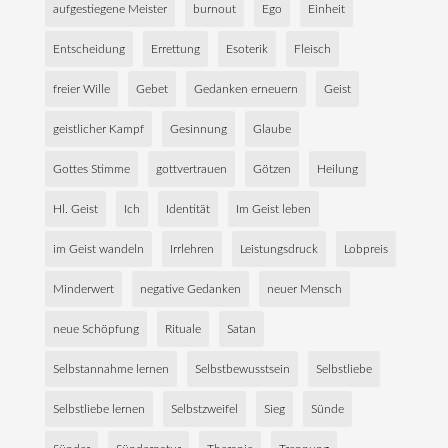
aufgestiegene Meister
burnout
Ego
Einheit
Entscheidung
Errettung
Esoterik
Fleisch
freier Wille
Gebet
Gedanken erneuern
Geist
geistlicher Kampf
Gesinnung
Glaube
Gottes Stimme
gottvertrauen
Götzen
Heilung
Hl. Geist
Ich
Identität
Im Geist leben
im Geist wandeln
Irrlehren
Leistungsdruck
Lobpreis
Minderwert
negative Gedanken
neuer Mensch
neue Schöpfung
Rituale
Satan
Selbstannahme lernen
Selbstbewusstsein
Selbstliebe
Selbstliebe lernen
Selbstzweifel
Sieg
Sünde