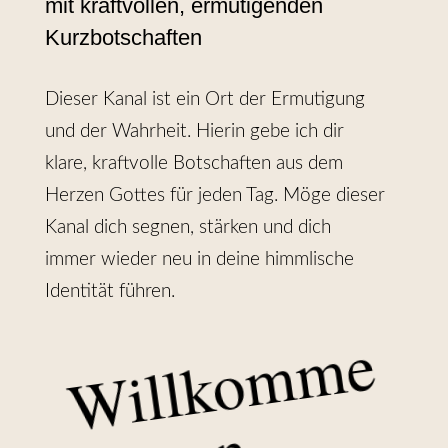
mit kraftvollen, ermutigenden
Kurzbotschaften
Dieser Kanal ist ein Ort der Ermutigung
und der Wahrheit. Hierin gebe ich dir
klare, kraftvolle Botschaften aus dem
Herzen Gottes für jeden Tag. Möge dieser
Kanal dich segnen, stärken und dich
immer wieder neu in deine himmlische
Identität führen.
W
i
l
l
k
o
m
m
e