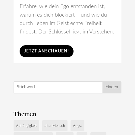
Erfahre, wie dein Ego entstanden ist,
warum es dich blockiert – und wie du
durch Leben im Geist echte Freiheit
findest. Der Schlüssel liegt im Verstehen.
JETZT ANSCHAUEN!
Finden
Themen
Abhängigkeit
alter Mensch
Angst