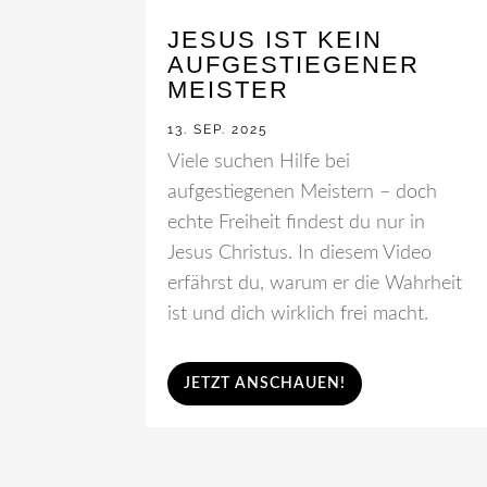
JESUS IST KEIN
AUFGESTIEGENER
MEISTER
13. SEP. 2025
Viele suchen Hilfe bei
aufgestiegenen Meistern – doch
echte Freiheit findest du nur in
Jesus Christus. In diesem Video
erfährst du, warum er die Wahrheit
ist und dich wirklich frei macht.
JETZT ANSCHAUEN!