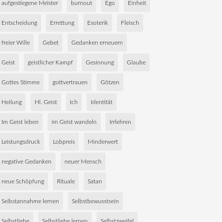
aufgestiegene Meister
burnout
Ego
Einheit
Entscheidung
Errettung
Esoterik
Fleisch
freier Wille
Gebet
Gedanken erneuern
Geist
geistlicher Kampf
Gesinnung
Glaube
Gottes Stimme
gottvertrauen
Götzen
Heilung
Hl. Geist
Ich
Identität
Im Geist leben
im Geist wandeln
Irrlehren
Leistungsdruck
Lobpreis
Minderwert
negative Gedanken
neuer Mensch
neue Schöpfung
Rituale
Satan
Selbstannahme lernen
Selbstbewusstsein
Selbstliebe
Selbstliebe lernen
Selbstzweifel