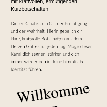
mit kraftvollen, ermutigenden
Kurzbotschaften
Dieser Kanal ist ein Ort der Ermutigung
und der Wahrheit. Hierin gebe ich dir
klare, kraftvolle Botschaften aus dem
Herzen Gottes für jeden Tag. Möge dieser
Kanal dich segnen, stärken und dich
immer wieder neu in deine himmlische
Identität führen.
W
i
l
l
k
o
m
m
e