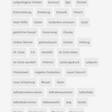
aufgestiegene Meister
burnout
Ego
Einheit
Entscheidung
Errettung
Esoterik
Fleisch
freier Wille
Gebet
Gedanken erneuern
Geist
geistlicher Kampf
Gesinnung
Glaube
Gottes Stimme
gottvertrauen
Götzen
Heilung
Hl. Geist
Ich
Identität
Im Geist leben
im Geist wandeln
Irrlehren
Leistungsdruck
Lobpreis
Minderwert
negative Gedanken
neuer Mensch
neue Schöpfung
Rituale
Satan
Selbstannahme lernen
Selbstbewusstsein
Selbstliebe
Selbstliebe lernen
Selbstzweifel
Sieg
Sünde